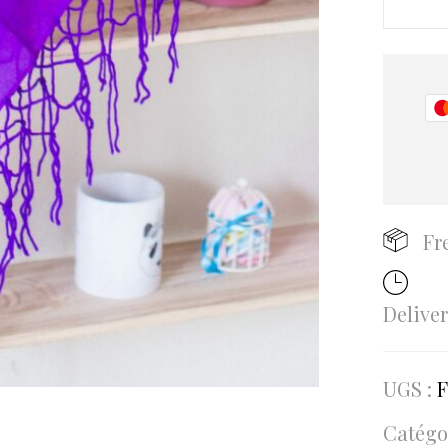
Fr
Delive
UGS :
F
Catégo