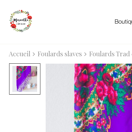
Boutiq
Accueil
Foulards slaves
Foulards Trad