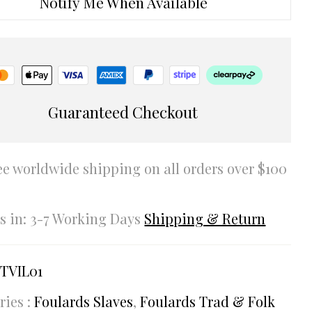
Notify Me When Available
Guaranteed Checkout
ee worldwide shipping on all orders over $100
rs in: 3-7 Working Days
Shipping & Return
TVIL01
ries :
Foulards Slaves
,
Foulards Trad & Folk