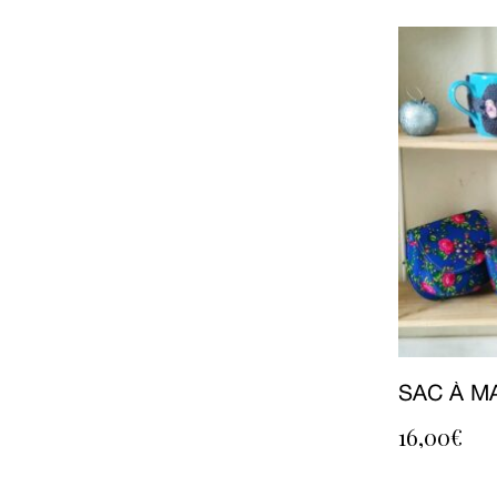
SAC À MA
16,00
€