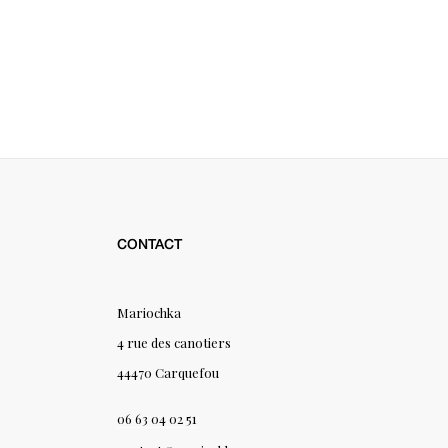
CONTACT
Mariochka
4 rue des canotiers
44470 Carquefou
06 63 04 02 51