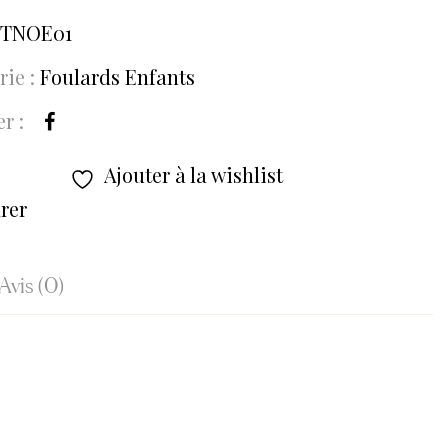
FTNOE01
rie :
Foulards Enfants
r :
Ajouter à la wishlist
rer
Avis (0)