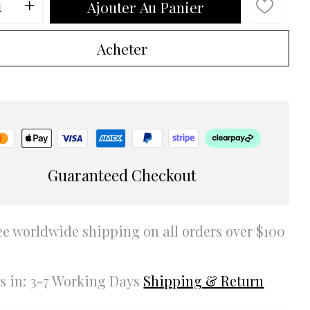
Ajouter Au Panier
Acheter
Guaranteed Checkout
ee worldwide shipping on all orders over $100
rs in: 3-7 Working Days
Shipping & Return