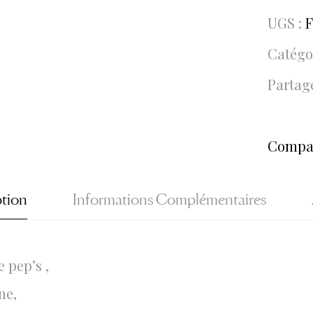
UGS :
Catégo
Partage
Compa
ption
Informations Complémentaires
 pep’s ,
ne,