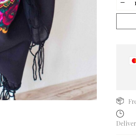
Fr
Delive