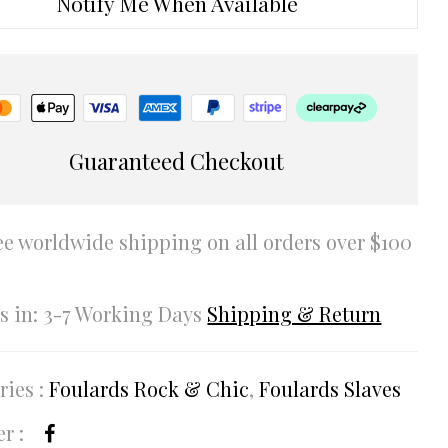
Notify Me When Available
Guaranteed Checkout
ee worldwide shipping on all orders over $100
rs in: 3-7 Working Days
Shipping & Return
ries :
Foulards Rock & Chic
,
Foulards Slaves
r :