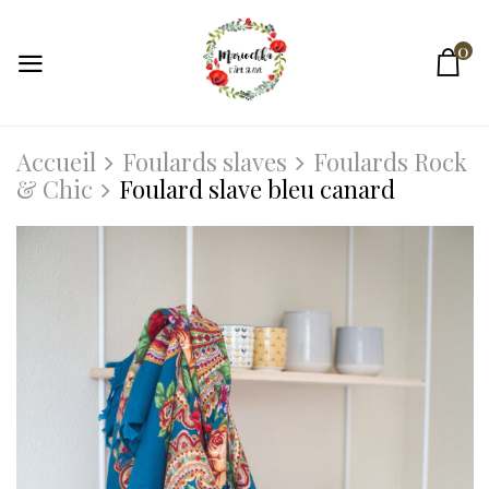
0
Accueil
Foulards slaves
Foulards Rock
& Chic
Foulard slave bleu canard