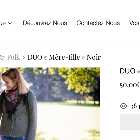
ue
Découvrez Nous
Contactez Nous
Vos
 & Folk
DUO « Mère-fille » Noir
DUO «
50,00
36
p