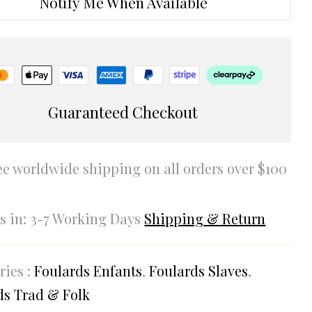
Notify Me When Available
Guaranteed Checkout
ee worldwide shipping on all orders over $100
rs in: 3-7 Working Days
Shipping & Return
ries :
Foulards Enfants
,
Foulards Slaves
,
ds Trad & Folk