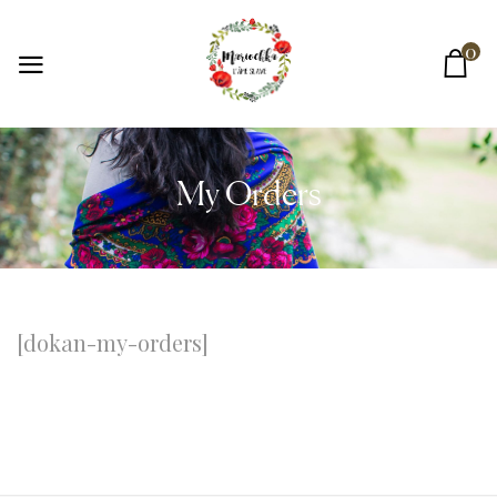
0
My Orders
[dokan-my-orders]